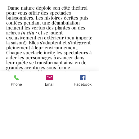
Dame nature déploie son côté théâtral
pour vous offrir des spectacles
buissonniers. Les histoires écrites puis
contées pendant une déambulation
incluent les vertus des plantes ou des
arbres
in situ :
et se jouent
exclusivement en extérieur (peu importe
la saison!). Elles s'adaptent et s'intègrent
pleinement à leur environnement.
Chaque spectacle invite les spectateurs à
aider les personnages à avancer dans
leur quête se transformant ainsi en de
grandes aventures sous forme
d'enquête. Les histoires sont conçues et
adaptées pour les enfants mais les
parents et grands enfants y trouveront
Phone
Email
Facebook
également beaucoup de plaisir.
(cliquez
sur l'image pour le détail)