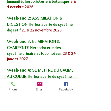
Immunité, herboristerie & botanique
3 &
4
octobre 2026
Week-end 2: ASSIMILATION &
DIGESTION
Herboristerie du système
digestif
21 & 22 novembre 2026
Week-end 3: ELIMINATION
&
CHARPENTE
Herboristerie des
système
urinaire et locomoteur
23 & 24
janvier 2027
Week-end 4: SE METTRE DU BAUME
AU COEUR
H
erboristerie du système
cardiaque
et pancréas
13 & 14 mars
2027
Phone
Email
Facebook
Week-end 5: RESPIRER PAR TOUTES
SES PORES
Herboristerie du système
cutané et respiratoire
10 & 11 avril 2027