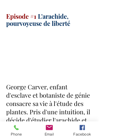
Episode #1
L'arachide,
pourvoyeuse de liberté
George Carver, enfant
d'esclave et botaniste de génie
consacre sa vie à l'étude des
plantes. Pris d'une intuition, il
décide d'étudier l'arachide et
découvre en elle des
Phone
Email
Facebook
propriétés incroyables qui